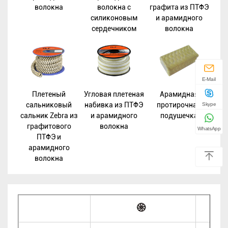
волокна
волокна с
графита из ПТФЭ
силиконовым
и арамидного
сердечником
волокна
E-Mail
Плетеный
Угловая плетеная
Арамидная
сальниковый
набивка из ПТФЭ
протирочная
Skype
сальник Zebra из
и арамидного
подушечка
графитового
волокна
WhatsApp
ПТФЭ и
арамидного
волокна