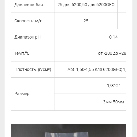
Давление: бар
25 для 6200;50 для 6200GFO
250
Скорость: м/с
25
2
Диапазон рН
0-14
Темп.℃
от -200 до +288
Плотность: (г/см³)
Abt.
1,50-1,55 для 6200GFO;
1,65-1
1/8"-2"
Размер
3мм-50мм