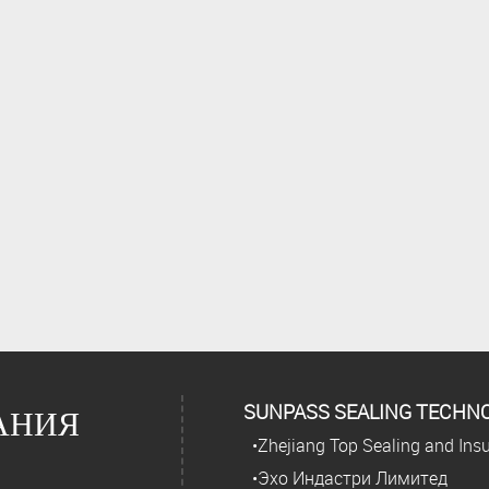
SUNPASS SEALING TECHNOL
АНИЯ
•Zhejiang Top Sealing and Insul
•Эхо Индастри Лимитед