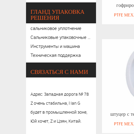
гофриро
ГЛАНД УПАКОВКА
PTFE МЕ
РЕШЕНИЯ
сальниковое уплотнение
Сальниковые упаковочные материалы
Инструменты и машина
Техническая поддержка
СВЯЗАТЬСЯ С НАМИ
Адрес: Западная дорога № 78
Z очень стабильна, l Ian G
будет в промышленной зоне,
штуцер с т
Юй хочет, Z и Цзян, Китай.
PTFE МЕ